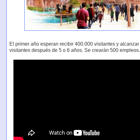
El primer año esperan recibir 400.000 visitantes y alcanzar
visitantes después de 5 o 6 años. Se crearán 500 empleos.