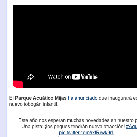
El
Parque Acuático Mijas
ha
anunciado
que inaugurará e
nuevo tobogán infantil.
Este año nos esperan muchas novedades en nuestro
Una pista: ¡los peques tendrán nueva atracción!
#Aqu
pic.twitter.com/rxfRrwk9rL