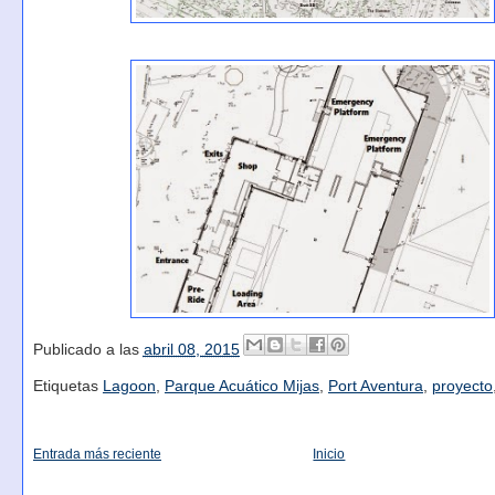
Publicado a las
abril 08, 2015
Etiquetas
Lagoon
,
Parque Acuático Mijas
,
Port Aventura
,
proyecto
Entrada más reciente
Inicio