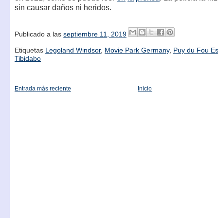
sin causar daños ni heridos.
Publicado a las
septiembre 11, 2019
Etiquetas
Legoland Windsor
,
Movie Park Germany
,
Puy du Fou E
Tibidabo
Entrada más reciente
Inicio