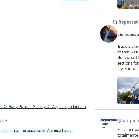
 Of Harry Potter – Ministry Of Magic – que formará
arque
el mejor parque acuático de América Latina