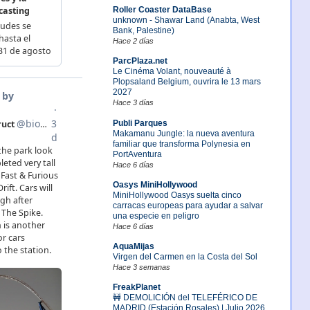
Roller Coaster DataBase
unknown - Shawar Land (Anabta, West
Bank, Palestine)
Hace 2 días
ParcPlaza.net
Le Cinéma Volant, nouveauté à
Plopsaland Belgium, ouvrira le 13 mars
2027
Hace 3 días
Publi Parques
Makamanu Jungle: la nueva aventura
familiar que transforma Polynesia en
PortAventura
Hace 6 días
Oasys MiniHollywood
MiniHollywood Oasys suelta cinco
carracas europeas para ayudar a salvar
una especie en peligro
Hace 6 días
AquaMijas
Virgen del Carmen en la Costa del Sol
Hace 3 semanas
FreakPlanet
🚧 DEMOLICIÓN del TELEFÉRICO DE
MADRID (Estación Rosales) | Julio 2026