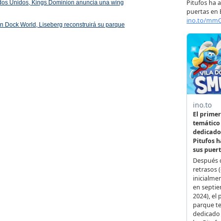
ados Unidos, Kings Dominion anuncia una wing
 en Dock World, Liseberg reconstruirá su parque