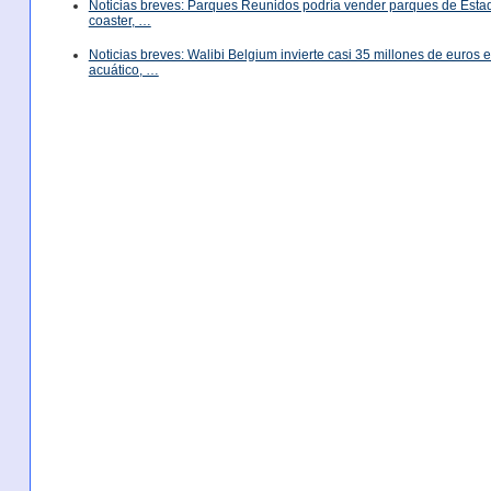
Noticias breves: Parques Reunidos podría vender parques de Est
coaster, …
Noticias breves: Walibi Belgium invierte casi 35 millones de euros
acuático, …