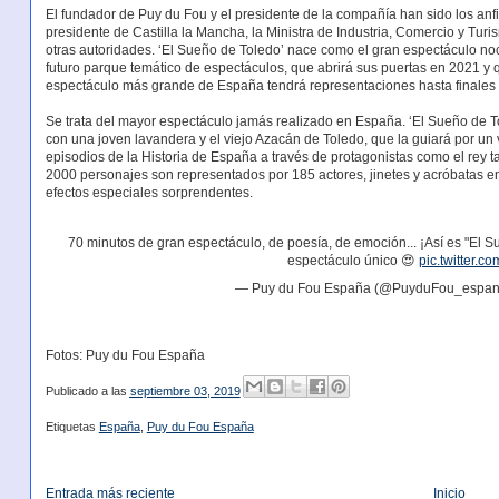
El fundador de Puy du Fou y el presidente de la compañía han sido los anf
presidente de Castilla la Mancha, la Ministra de Industria, Comercio y Turis
otras autoridades. ‘El Sueño de Toledo’ nace como el gran espectáculo n
futuro parque temático de espectáculos, que abrirá sus puertas en 2021 y 
espectáculo más grande de España tendrá representaciones hasta finales 
Se trata del mayor espectáculo jamás realizado en España. ‘El Sueño de Tole
con una joven lavandera y el viejo Azacán de Toledo, que la guiará por un v
episodios de la Historia de España a través de protagonistas como el rey t
2000 personajes son representados por 185 actores, jinetes y acróbatas e
efectos especiales sorprendentes.
70 minutos de gran espectáculo, de poesía, de emoción... ¡Así es "El S
espectáculo único 😍
pic.twitter.c
— Puy du Fou España (@PuyduFou_espa
Fotos: Puy du Fou España
Publicado a las
septiembre 03, 2019
Etiquetas
España
,
Puy du Fou España
Entrada más reciente
Inicio