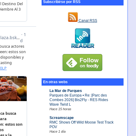
Subscribirse por RSS
Canal RSS
En otras webs
La Mar de Parques
Parques de Europa • Re: [Parc des
Combes 2026] Bis2Fly - RES Rides
Wave Twist L
Hace 15 horas
Screamscape
RMC Shows Off Wild Moose Test Track
POV
Hace 1 día