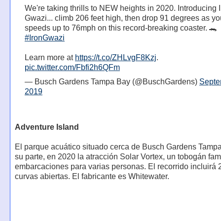
We're taking thrills to NEW heights in 2020. Introducing 
Gwazi... climb 206 feet high, then drop 91 degrees as y
speeds up to 76mph on this record-breaking coaster. 🐊
#IronGwazi
⁣
Learn more at
https://t.co/ZHLvgF8Kzj
.
pic.twitter.com/Fbfi2h6QFm
— Busch Gardens Tampa Bay (@BuschGardens)
Septe
2019
Adventure Island
El parque acuático situado cerca de Busch Gardens Tampa 
su parte, en 2020 la atracción Solar Vortex, un tobogán fam
embarcaciones para varias personas. El recorrido incluirá
curvas abiertas. El fabricante es Whitewater.