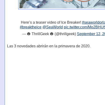
Here’s a teaser video of Ice Breaker!
#seaworldorl
#breaktheice
@SeaWorld
pic.twitter.com/Mo2BH
— 🎃 ThrillGeek 🎃 (@thrillgeek)
September 12, 2
Las 3 novedades abrirán en la primavera de 2020.