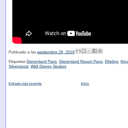
Publicado a las
septiembre 28, 2019
Etiquetas
Disneyland Paris
,
Disneyland Resort Paris
,
Efteling
,
King
Silverwood
,
Walt Disney Studios
Entrada más reciente
Inicio