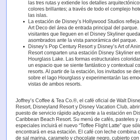
las tres rutas y extiende los detalles arquitectónico
colores brillantes; a través de todo el complejo hot
las islas.
La estación de Disney’s Hollywood Studios refleja 
Art Deco del área de entrada principal del parque.
visitantes que lleguen en el Disney Skyliner qued
asombrados ante la vista panorámica del parque.
Disney’s Pop Century Resort y Disney’s Art of Ani
Resort comparten una estación Disney Skyliner en
Hourglass Lake. Las formas estructurales colorida
un espacio que se siente fantástico y contextual 
resorts. Al partir de la estación, los invitados se de
sobre el lago Hourglass y experimentarán las emo
vistas de ambos resorts.
Joffrey’s Coffee & Tea Co.®, el café oficial de Walt Dis
Resort, Disneyland Resort y Disney Vacation Club, abri
puesto de servicio rápido adyacente a la estación en Di
Caribbean Beach Resort. Su menú de cafés, pasteles y a
especiales incluirá el nuevo “Toffee Flight Latte” que sól
encontrará en esa estación. El café con leche combina
de sal marina, caramelo y chocolate negro, cubierto co