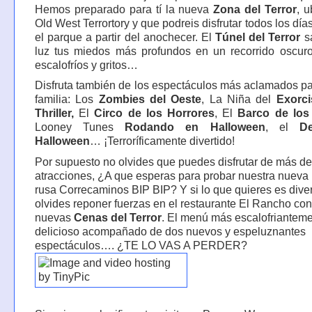
Hemos preparado para tí la nueva
Zona del Terror
, 
Old West Terrortory y que podreis disfrutar todos los día
el parque a partir del anochecer. El
Túnel del Terror
sa
luz tus miedos más profundos en un recorrido oscuro
escalofríos y gritos…
Disfruta también de los espectáculos más aclamados pa
familia: Los
Zombies del Oeste
, La Niña del
Exorci
Thriller,
El
Circo de los Horrores
, El
Barco de los
Looney Tunes
Rodando en Halloween
, el
De
Halloween
… ¡Terroríficamente divertido!
Por supuesto no olvides que puedes disfrutar de más de
atracciones, ¿A que esperas para probar nuestra nuev
rusa Correcaminos BIP BIP? Y si lo que quieres es diver
olvides reponer fuerzas en el restaurante El Rancho con
nuevas
Cenas del Terror
. El menú más escalofriantem
delicioso acompañado de dos nuevos y espeluznantes
espectáculos…. ¿TE LO VAS A PERDER?