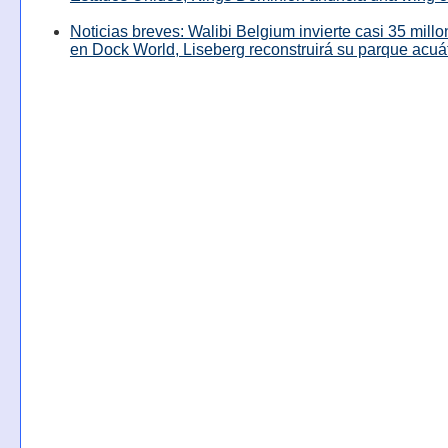
Noticias breves: Walibi Belgium invierte casi 35 mill
en Dock World, Liseberg reconstruirá su parque acuá