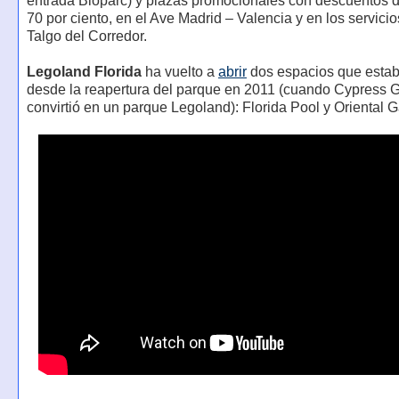
entrada Bioparc) y plazas promocionales con descuentos d
70 por ciento, en el Ave Madrid – Valencia y en los servic
Talgo del Corredor.
Legoland Florida
ha vuelto a
abrir
dos espacios que estab
desde la reapertura del parque en 2011 (cuando Cypress 
convirtió en un parque Legoland): Florida Pool y Oriental 