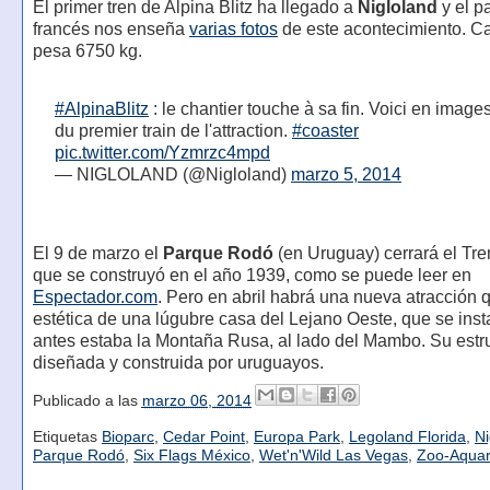
El primer tren de Alpina Blitz ha llegado a
Nigloland
y el p
francés nos enseña
varias fotos
de este acontecimiento. Ca
pesa 6750 kg.
#AlpinaBlitz
: le chantier touche à sa fin. Voici en images
du premier train de l'attraction.
#coaster
pic.twitter.com/Yzmrzc4mpd
— NIGLOLAND (@Nigloland)
marzo 5, 2014
El 9 de marzo el
Parque Rodó
(en Uruguay) cerrará el Tr
que se construyó en el año 1939, como se puede leer en
Espectador.com
. Pero en abril habrá una nueva atracción 
estética de una lúgubre casa del Lejano Oeste, que se ins
antes estaba la Montaña Rusa, al lado del Mambo. Su estru
diseñada y construida por uruguayos.
Publicado a las
marzo 06, 2014
Etiquetas
Bioparc
,
Cedar Point
,
Europa Park
,
Legoland Florida
,
Ni
Parque Rodó
,
Six Flags México
,
Wet'n'Wild Las Vegas
,
Zoo-Aquar