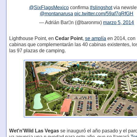
@SixFlagsMexico
confirma
#slingshot
via newslet
@montanarusa
pic.twitter.com/59af7qRfGH
— Adrián Barn (@baronmx)
marzo 5, 2014
Lighthouse Point, en
Cedar Point
,
se amplía
en 2014, con
cabinas que complementarán las 40 cabinas existentes, lo
las 97 plazas de camping.
Wet'n'Wild Las Vegas
se inauguró el año pasado y el par
ya anuncia una n ovedad para este año, que se llamará
To