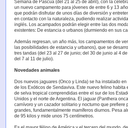
Semana de Pascua (del 21 al 25 de abril), con la celebr
un nuevo campamento para jóvenes de entre 6 y 13 años
que podrán disfrutar de unos días de diversión y entrete
en contacto con la naturaleza, pudiendo realizar activid
inglés. Los acampados podrán elegir entre las dos mod
existentes: De estancia o urbanos (durmiendo en sus ca
Además regresan, un año más, los campamentos de ver
las posibilidades de estancia y urbanos), que se desarro
tres tandas (del 23 al 27 de junio; del 30 de junio al 4 de 
del 7 al 11 de julio).
Novedades animales
Dos nuevos jaguares (Onco y Linda) se ha instalado en
de los Exóticos de Sendaviva. Este nuevo felino habita 
de selva tropical comprendidas entre el sur de los Esta
Unidos y el norte de Argentina. El jaguar (Panthera onca
carnívoro y un cazador solitario y nocturno que prefiere
grandes, fundamentalmente mamíferos diurnos. Pesa al
de 95 kilos y mide unos 75 centímetros.
Es el mayor félino de América y el tercero del mundo, d