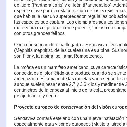
del tigre (Panthera tigris) y el león (Panthera leo). Adem
especie clave para la estabilización de los ecosistemas 
que habita; al ser un superpredador, regula las poblaci
las especies que captura. Los ejemplares adultos tiene
mordedura excepcionalmente potente, incluso en comp
con otros grandes félinos.
Otro curioso mamífero ha llegado a Sendaviva: Dos mof
(Mephitis mephitis), de las cuales una es albina. Sus n
son Flor y, la albina, se llama Rompetechos.
La mofeta es un mamífero americano, cuya característi
conocida es el olor fétido que produce cuando se siente
amenazado. El tamaño de las mofetas varía según las e
aunque suelen pesar entre 2,7 y 3,6 kilos y medir entre 
centímetros de la cabeza al inicio de la cola, presentan
pelaje blanco y negro.
Proyecto europeo de conservación del visón europ
Sendaviva contará este año con una nueva instalación 
especialmente para visones europeos (Mustela lutreola),