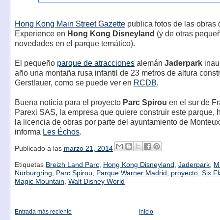
Hong Kong Main Street Gazette
publica fotos de las obras
Experience en
Hong Kong Disneyland
(y de otras peque
novedades en el parque temático).
El pequeño
parque de atracciones
alemán
Jaderpark
inau
año una montaña rusa infantil de 23 metros de altura const
Gerstlauer, como se puede ver en
RCDB
.
Buena noticia para el proyecto
Parc Spirou
en el sur de Fr
Parexi SAS, la empresa que quiere construir este parque, h
la licencia de obras por parte del ayuntamiento de Monteu
informa
Les Échos
.
Publicado a las
marzo 21, 2014
Etiquetas
Breizh Land Parc
,
Hong Kong Disneyland
,
Jaderpark
,
Mi
Nürburgring
,
Parc Spirou
,
Parque Warner Madrid
,
proyecto
,
Six F
Magic Mountain
,
Walt Disney World
Entrada más reciente
Inicio