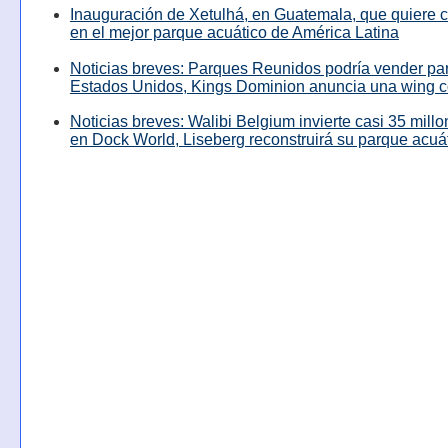
Inauguración de Xetulhá, en Guatemala, que quiere c
en el mejor parque acuático de América Latina
Noticias breves: Parques Reunidos podría vender pa
Estados Unidos, Kings Dominion anuncia una wing c
Noticias breves: Walibi Belgium invierte casi 35 mill
en Dock World, Liseberg reconstruirá su parque acuá